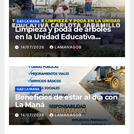
GAD LA MANA
Limpieza y poda de árboles
en la Unidad Educativa
Carlota Jaramillo
14/07/2026
LAMANAGOB
GAD LA MANA
Beneficios de estar al día con
La Maná
14/07/2026
LAMANAGOB