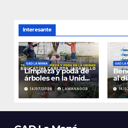
Interesante
GAD LA MANA
GAD LA
Limpieza y poda de
Bene
árboles en la Unidad
al d
Educativa Carlota
14/07/2026
LAMANAGOB
14/
Jaramillo