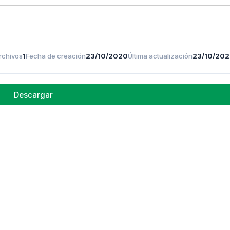
rchivos
1
Fecha de creación
23/10/2020
Última actualización
23/10/20
Descargar