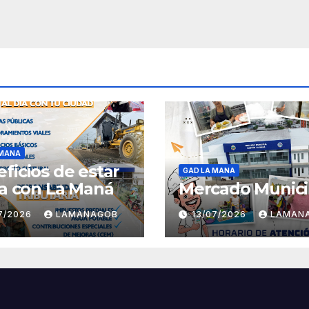
 MANA
ficios de estar
GAD LA MANA
ía con La Maná
Mercado Munici
07/2026
LAMANAGOB
13/07/2026
LAMAN