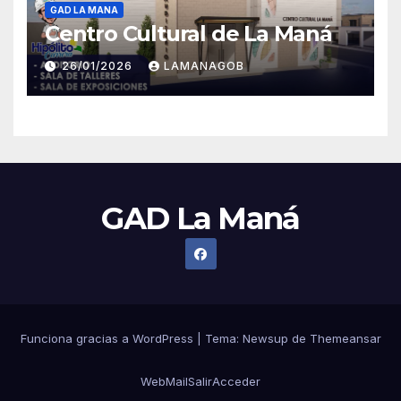
GAD LA MANA
Centro Cultural de La Maná
26/01/2026
LAMANAGOB
GAD La Maná
Funciona gracias a WordPress
|
Tema:
Newsup
de
Themeansar
WebMail
Salir
Acceder