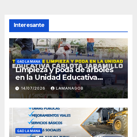
Interesante
GAD LA MANA
Limpieza y poda de árboles
en la Unidad Educativa
Carlota Jaramillo
14/07/2026
LAMANAGOB
GAD LA MANA