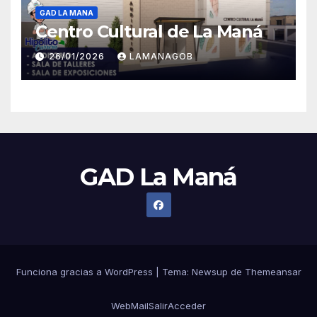
GAD LA MANA
Centro Cultural de La Maná
26/01/2026
LAMANAGOB
GAD La Maná
Funciona gracias a WordPress
|
Tema:
Newsup
de
Themeansar
WebMail
Salir
Acceder