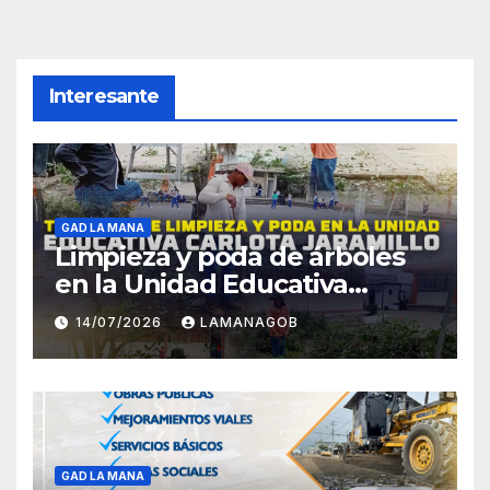
Interesante
GAD LA MANA
Limpieza y poda de árboles
en la Unidad Educativa
Carlota Jaramillo
14/07/2026
LAMANAGOB
GAD LA MANA