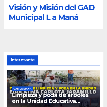
Visión y Misión del GAD
Municipal L a Maná
Interesante
GAD LA MANA
Limpieza y poda de árboles
en la Unidad Educativa
Carlota Jaramillo