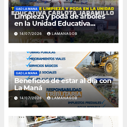
GAD LA MANA
Limpieza y poda de árboles
en la Unidad Educativa
Carlota Jaramillo
14/07/2026
LAMANAGOB
GAD LA MANA
Beneficios de estar al día con
La Maná
14/07/2026
LAMANAGOB