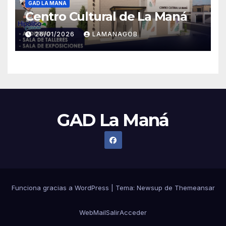
GAD LA MANA
Centro Cultural de La Maná
26/01/2026
LAMANAGOB
GAD La Maná
Funciona gracias a WordPress
|
Tema:
Newsup
de
Themeansar
WebMail
Salir
Acceder