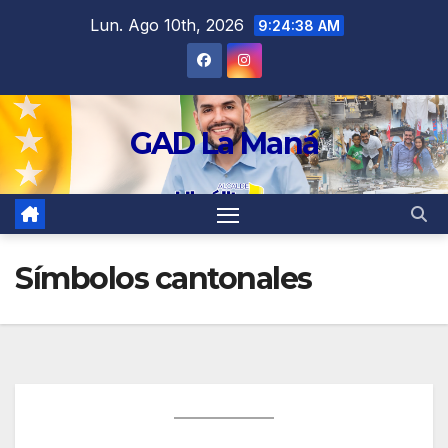
contenido
Lun. Ago 10th, 2026
9:24:38 AM
GAD La Maná
Símbolos cantonales