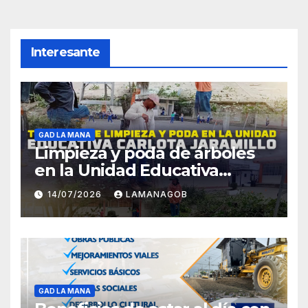
Interesante
GAD LA MANA
Limpieza y poda de árboles
en la Unidad Educativa
Carlota Jaramillo
14/07/2026
LAMANAGOB
GAD LA MANA