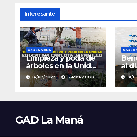
Interesante
GAD LA MANA
GAD LA
Limpieza y poda de
Bene
árboles en la Unidad
al d
Educativa Carlota
14/07/2026
LAMANAGOB
14/
Jaramillo
GAD La Maná