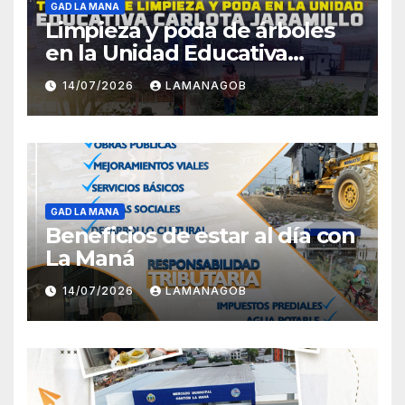
GAD LA MANA
Limpieza y poda de árboles
en la Unidad Educativa
Carlota Jaramillo
14/07/2026
LAMANAGOB
GAD LA MANA
Beneficios de estar al día con
La Maná
14/07/2026
LAMANAGOB