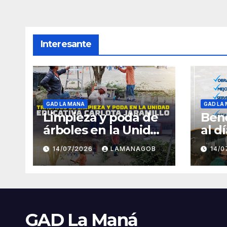
Interesante
GAD LA MANA
GAD LA
Limpieza y poda de
Bene
árboles en la Unidad
al d
Educativa Carlota
14/07/2026
LAMANAGOB
14/
Jaramillo
GAD La Maná