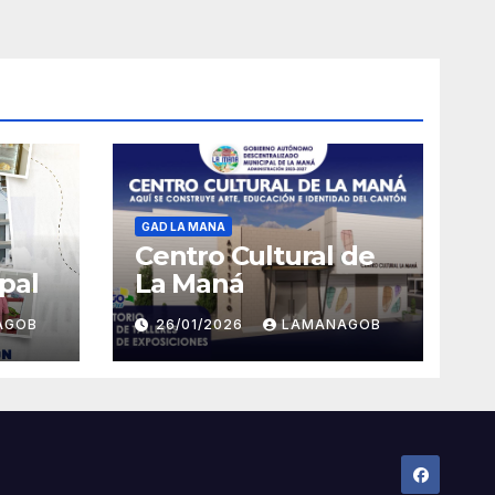
GAD LA MANA
Centro Cultural de
pal
La Maná
AGOB
26/01/2026
LAMANAGOB