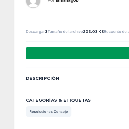
Por
lamanagob
Descargar
3
Tamaño del archivo
203.03 KB
Recuento de 
DESCRIPCIÓN
CATEGORÍAS & ETIQUETAS
Resoluciones Consejo