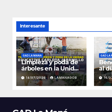
Interesante
GAD LA MANA
GAD LA
Limpieza y poda de
Bene
árboles en la Unidad
al d
Educativa Carlota
14/07/2026
LAMANAGOB
14/
Jaramillo