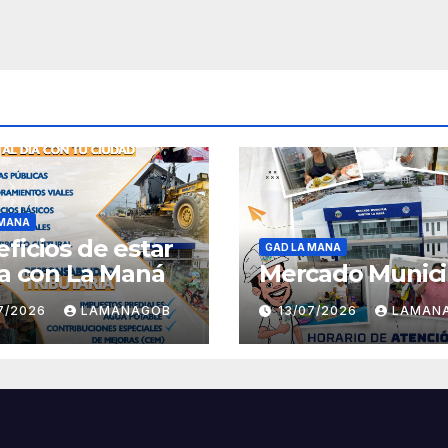
 MANA
ficios de estar
GAD LA MANA
ía con La Maná
Mercado Munici
07/2026
LAMANAGOB
13/07/2026
LAMAN