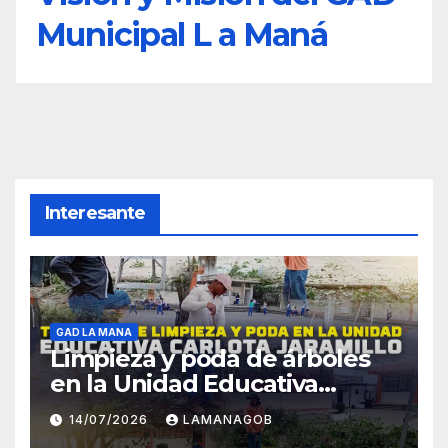
Municipal L a Maná
Interesante
GAD LA MANA
Limpieza y poda de árboles
en la Unidad Educativa
Carlota Jaramillo
14/07/2026
LAMANAGOB