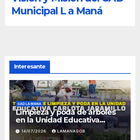
Municipal L a Maná
Interesante
GAD LA MANA
Limpieza y poda de árboles
en la Unidad Educativa
Carlota Jaramillo
14/07/2026
LAMANAGOB