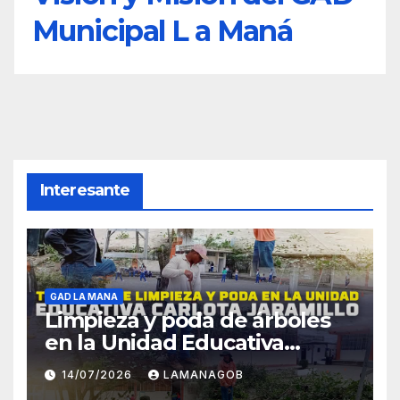
Municipal L a Maná
Interesante
GAD LA MANA
Limpieza y poda de árboles
en la Unidad Educativa
Carlota Jaramillo
14/07/2026
LAMANAGOB