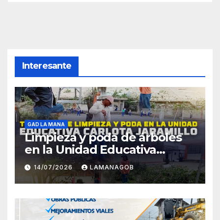
Interesante
GAD LA MANA
Limpieza y poda de árboles
en la Unidad Educativa
Carlota Jaramillo
14/07/2026
LAMANAGOB