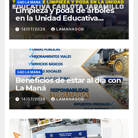
GAD LA MANA
Limpieza y poda de árboles
en la Unidad Educativa
Carlota Jaramillo
14/07/2026
LAMANAGOB
GAD LA MANA
Beneficios de estar al día con
La Maná
14/07/2026
LAMANAGOB