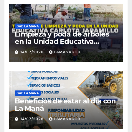
GAD LA MANA
Limpieza y poda de árboles
en la Unidad Educativa
Carlota Jaramillo
14/07/2026
LAMANAGOB
GAD LA MANA
Beneficios de estar al día con
La Maná
14/07/2026
LAMANAGOB