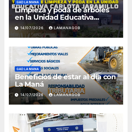
GAD LA MANA
Limpieza y poda de árboles
en la Unidad Educativa
Carlota Jaramillo
14/07/2026
LAMANAGOB
GAD LA MANA
Beneficios de estar al día con
La Maná
14/07/2026
LAMANAGOB