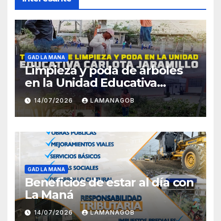
GAD LA MANA
Limpieza y poda de árboles
en la Unidad Educativa
Carlota Jaramillo
14/07/2026
LAMANAGOB
GAD LA MANA
Beneficios de estar al día con
La Maná
14/07/2026
LAMANAGOB