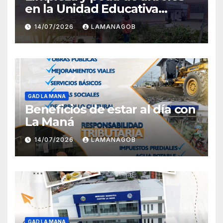
en la Unidad Educativa
Carlota Jaramillo
14/07/2026
LAMANAGOB
GAD LA MANA
Beneficios de estar al día con
La Maná
14/07/2026
LAMANAGOB
GAD LA MANA