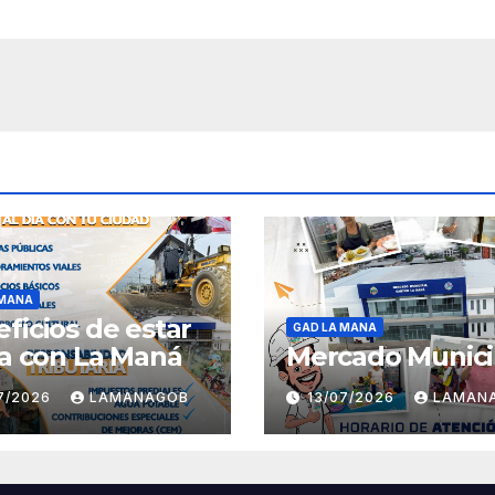
 MANA
ficios de estar
GAD LA MANA
ía con La Maná
Mercado Munici
07/2026
LAMANAGOB
13/07/2026
LAMAN