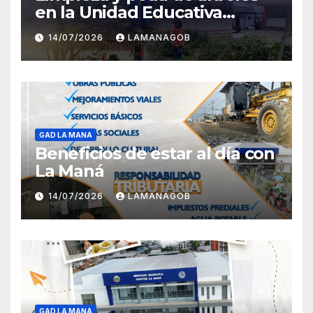
en la Unidad Educativa
Carlota Jaramillo
14/07/2026
LAMANAGOB
GAD LA MANA
Beneficios de estar al día con
La Maná
14/07/2026
LAMANAGOB
GAD LA MANA