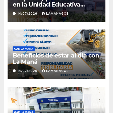
en la Unidad Educativa
Carlota Jaramillo
14/07/2026
LAMANAGOB
GAD LA MANA
Beneficios de estar al día con
La Maná
14/07/2026
LAMANAGOB
GAD LA MANA