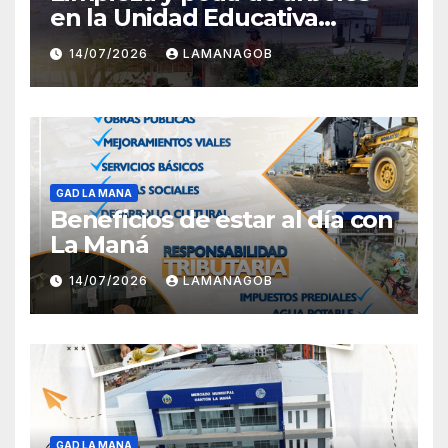
en la Unidad Educativa
Carlota Jaramillo
14/07/2026
LAMANAGOB
GAD LA MANA
Beneficios de estar al día con
La Maná
14/07/2026
LAMANAGOB
GAD LA MANA