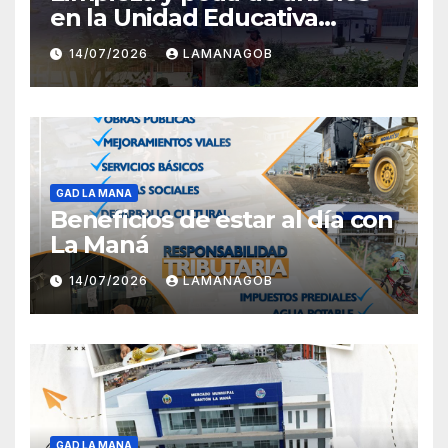
en la Unidad Educativa
Carlota Jaramillo
14/07/2026
LAMANAGOB
GAD LA MANA
Beneficios de estar al día con
La Maná
14/07/2026
LAMANAGOB
GAD LA MANA