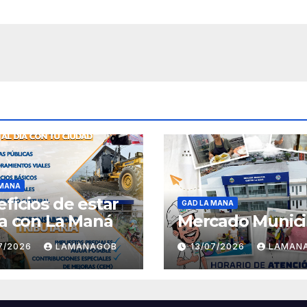
 MANA
ficios de estar
GAD LA MANA
ía con La Maná
Mercado Munici
07/2026
LAMANAGOB
13/07/2026
LAMAN