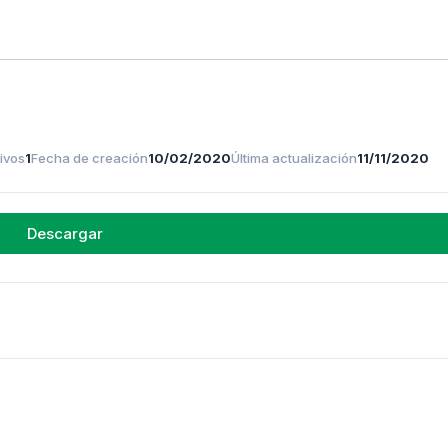
ivos
1
Fecha de creación
10/02/2020
Última actualización
11/11/2020
Descargar