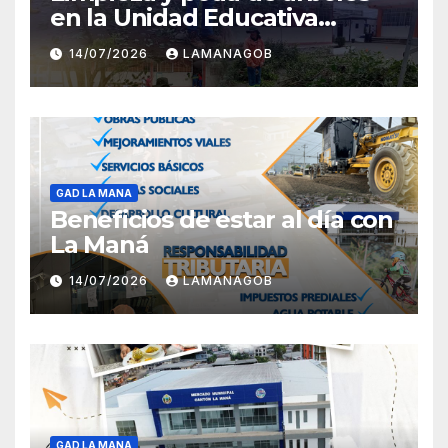
en la Unidad Educativa
Carlota Jaramillo
14/07/2026
LAMANAGOB
GAD LA MANA
Beneficios de estar al día con
La Maná
14/07/2026
LAMANAGOB
GAD LA MANA