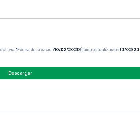
archivos
1
Fecha de creación
10/02/2020
Última actualización
10/02/2
Descargar