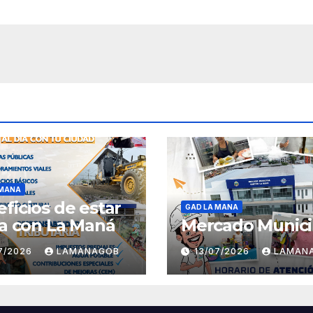
 MANA
ficios de estar
GAD LA MANA
ía con La Maná
Mercado Munici
07/2026
LAMANAGOB
13/07/2026
LAMAN