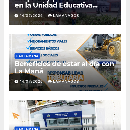
en la Unidad Educativa
Carlota Jaramillo
14/07/2026
LAMANAGOB
GAD LA MANA
Beneficios de estar al día con
La Maná
14/07/2026
LAMANAGOB
GAD LA MANA