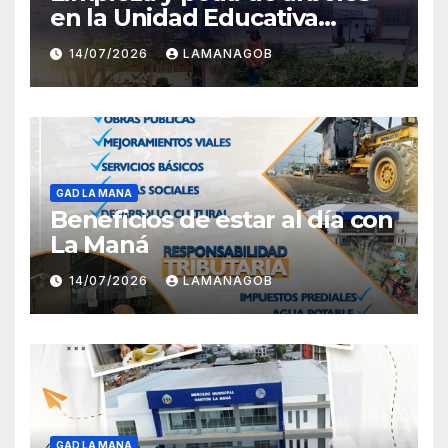
en la Unidad Educativa
Carlota Jaramillo
14/07/2026
LAMANAGOB
GAD LA MANA
Beneficios de estar al día con
La Maná
14/07/2026
LAMANAGOB
GAD LA MANA