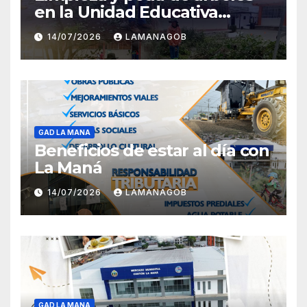
en la Unidad Educativa
Carlota Jaramillo
14/07/2026
LAMANAGOB
GAD LA MANA
Beneficios de estar al día con
La Maná
14/07/2026
LAMANAGOB
GAD LA MANA