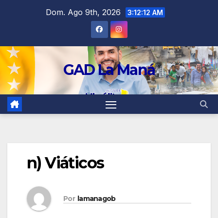
contenido
Dom. Ago 9th, 2026
3:12:12 AM
GAD La Maná
n) Viáticos
Por
lamanagob