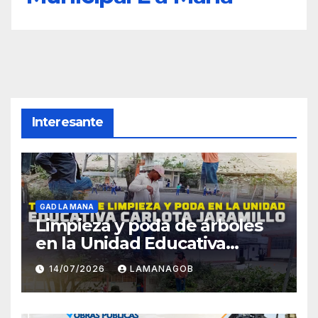
Interesante
GAD LA MANA
Limpieza y poda de árboles
en la Unidad Educativa
Carlota Jaramillo
14/07/2026
LAMANAGOB