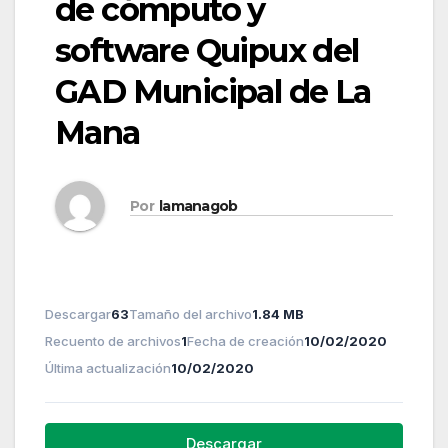
de cómputo y
software Quipux del
GAD Municipal de La
Mana
Por
lamanagob
Descargar
63
Tamaño del archivo
1.84 MB
Recuento de archivos
1
Fecha de creación
10/02/2020
Última actualización
10/02/2020
Descargar