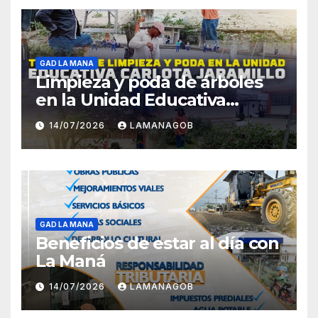
GAD LA MANA
Limpieza y poda de árboles
en la Unidad Educativa
Carlota Jaramillo
14/07/2026
LAMANAGOB
GAD LA MANA
Beneficios de estar al día con
La Maná
14/07/2026
LAMANAGOB