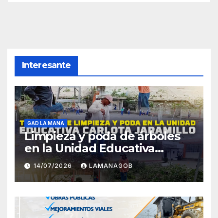
Interesante
GAD LA MANA
Limpieza y poda de árboles
en la Unidad Educativa
Carlota Jaramillo
14/07/2026
LAMANAGOB