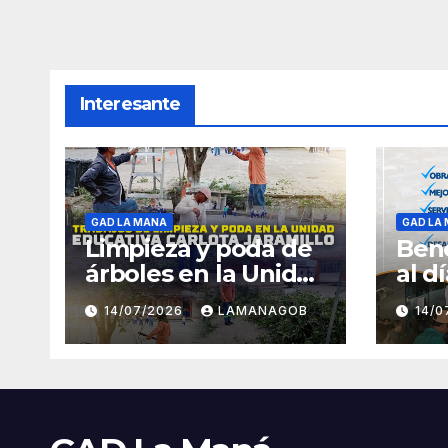
Interesante
GAD LA MANA
GAD LA
Limpieza y poda de
Bene
árboles en la Unidad
al d
Educativa Carlota
14/07/2026
LAMANAGOB
14/
Jaramillo