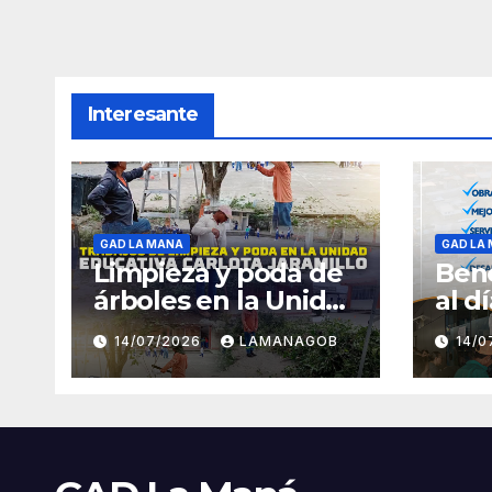
Interesante
GAD LA MANA
GAD LA
Limpieza y poda de
Bene
árboles en la Unidad
al d
Educativa Carlota
14/07/2026
LAMANAGOB
14/
Jaramillo