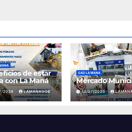
 MANA
ficios de estar
GAD LA MANA
ía con La Maná
Mercado Munici
07/2026
LAMANAGOB
13/07/2026
LAMAN