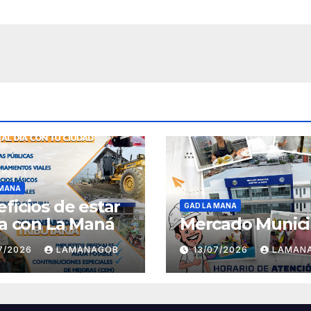
 MANA
ficios de estar
GAD LA MANA
ía con La Maná
Mercado Munici
07/2026
LAMANAGOB
13/07/2026
LAMAN