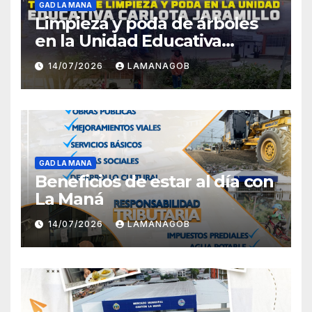
GAD LA MANA
Limpieza y poda de árboles
en la Unidad Educativa
Carlota Jaramillo
14/07/2026
LAMANAGOB
GAD LA MANA
Beneficios de estar al día con
La Maná
14/07/2026
LAMANAGOB