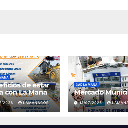
 MANA
ficios de estar
GAD LA MANA
ía con La Maná
Mercado Munici
07/2026
LAMANAGOB
13/07/2026
LAMAN