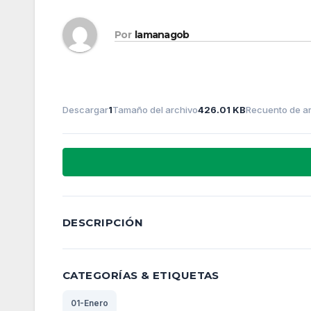
Por
lamanagob
Descargar
1
Tamaño del archivo
426.01 KB
Recuento de a
DESCRIPCIÓN
CATEGORÍAS & ETIQUETAS
01-Enero