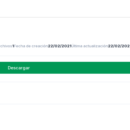
rchivos
1
Fecha de creación
22/02/2021
Última actualización
22/02/202
Descargar