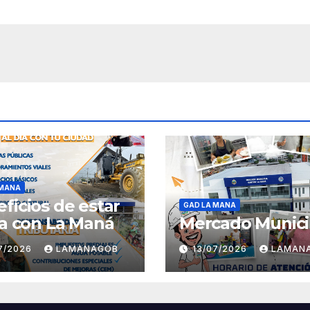
 MANA
ficios de estar
GAD LA MANA
ía con La Maná
Mercado Munici
07/2026
LAMANAGOB
13/07/2026
LAMAN