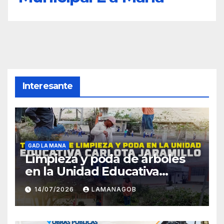
Interesante
GAD LA MANA
Limpieza y poda de árboles
en la Unidad Educativa
Carlota Jaramillo
14/07/2026
LAMANAGOB