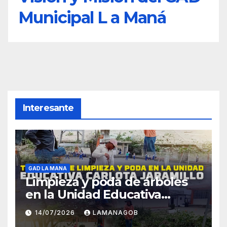
Municipal L a Maná
Interesante
GAD LA MANA
Limpieza y poda de árboles
en la Unidad Educativa
Carlota Jaramillo
14/07/2026
LAMANAGOB