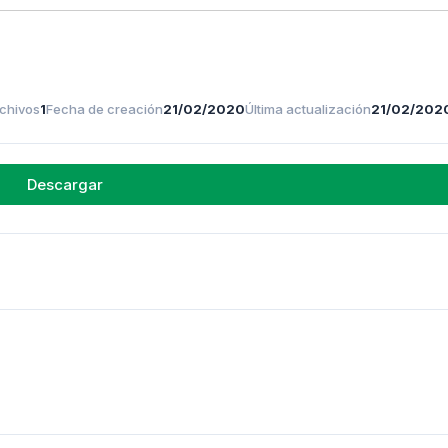
chivos
1
Fecha de creación
21/02/2020
Última actualización
21/02/202
Descargar