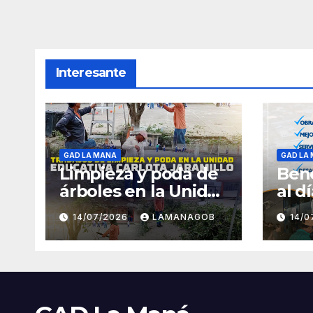
Interesante
GAD LA MANA
GAD LA
Limpieza y poda de
Bene
árboles en la Unidad
al d
Educativa Carlota
14/07/2026
LAMANAGOB
14/
Jaramillo