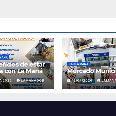
 MANA
ficios de estar
GAD LA MANA
ía con La Maná
Mercado Munici
07/2026
LAMANAGOB
13/07/2026
LAMAN