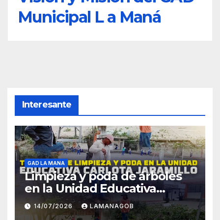
Municipal L a Maná
Interesante
GAD LA MANA
Limpieza y poda de árboles
en la Unidad Educativa
Carlota Jaramillo
14/07/2026
LAMANAGOB