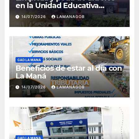
en la Unidad Educativa
Carlota Jaramillo
14/07/2026
LAMANAGOB
GAD LA MANA
Beneficios de estar al día con
La Maná
14/07/2026
LAMANAGOB
GAD LA MANA