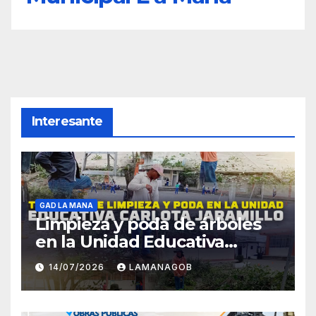
Interesante
GAD LA MANA
Limpieza y poda de árboles
en la Unidad Educativa
Carlota Jaramillo
14/07/2026
LAMANAGOB