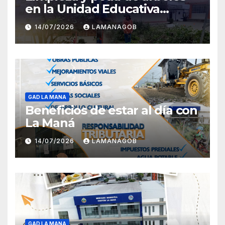
en la Unidad Educativa
Carlota Jaramillo
14/07/2026
LAMANAGOB
GAD LA MANA
Beneficios de estar al día con
La Maná
14/07/2026
LAMANAGOB
GAD LA MANA