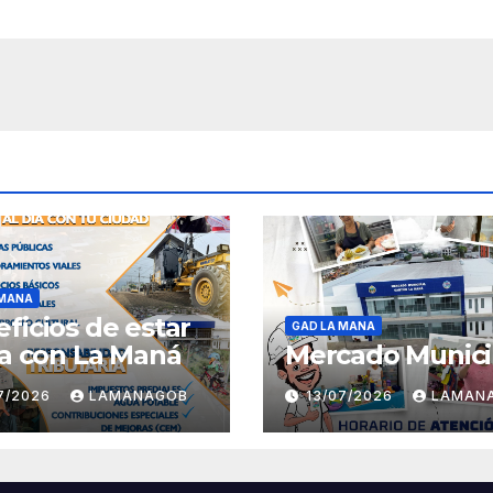
 MANA
ficios de estar
GAD LA MANA
ía con La Maná
Mercado Munici
07/2026
LAMANAGOB
13/07/2026
LAMAN