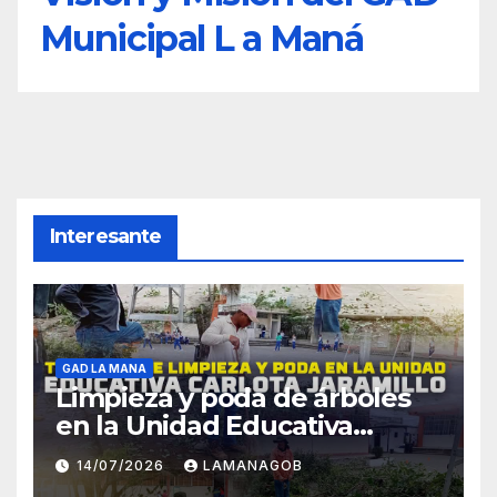
Municipal L a Maná
Interesante
GAD LA MANA
Limpieza y poda de árboles
en la Unidad Educativa
Carlota Jaramillo
14/07/2026
LAMANAGOB