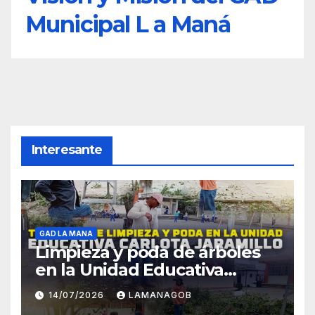
Municipal L a Maná
Interesante
GAD LA MANA
Limpieza y poda de árboles
en la Unidad Educativa
Carlota Jaramillo
14/07/2026
LAMANAGOB